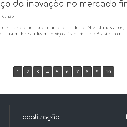
ço da inovação no mercado fin
l Contábil
cterísticas do mercado financeiro moderno. Nos últimos anos, 
onsumidores utilizam serviços financeiros no Brasil e no mund
1
2
3
4
5
6
7
8
9
10
Localização