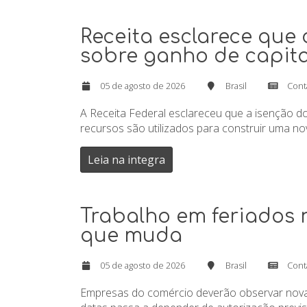
Receita esclarece que
sobre ganho de capita
05 de agosto de 2026
Brasil
Cont
A Receita Federal esclareceu que a isenção d
recursos são utilizados para construir uma no
Leia na integra
Trabalho em feriados n
que muda
05 de agosto de 2026
Brasil
Cont
Empresas do comércio deverão observar novas