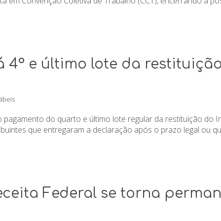
a em Convenção Coletiva de Trabalho (CCT), encerrando a possi
4º e último lote da restituição
ábeis
 o pagamento do quarto e último lote regular da restituição do
buintes que entregaram a declaração após o prazo legal ou que
ceita Federal se torna permane