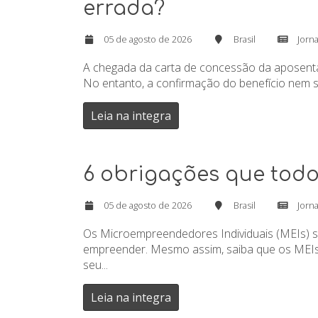
errada?
05 de agosto de 2026
Brasil
Jorna
A chegada da carta de concessão da aposentad
No entanto, a confirmação do benefício nem sem
Leia na integra
6 obrigações que todo
05 de agosto de 2026
Brasil
Jorna
Os Microempreendedores Individuais (MEIs) s
empreender. Mesmo assim, saiba que os MEIs 
seu...
Leia na integra