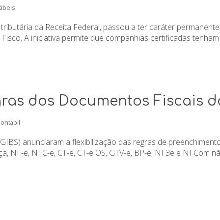
ábeis
 tributária da Receita Federal, passou a ter caráter permanent
isco. A iniciativa permite que companhias certificadas tenha
egras dos Documentos Fiscais d
ontabil
CGIBS) anunciaram a flexibilização das regras de preenchimen
ça, NF-e, NFC-e, CT-e, CT-e OS, GTV-e, BP-e, NF3e e NFCom n