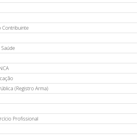
o Contribuinte
r. Saúde
ANCA
ucação
ública (Registro Arma)
cício Profissional