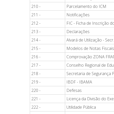
210 -
Parcelamento do ICM
211 -
Notificações
212 -
FIC - Ficha de Inscrição d
213 -
Declarações
214 -
Alvará de Utilização - Sec
215 -
Modelos de Notas Fiscais
216 -
Comprovação ZONA FR
217 -
Conselho Regional de Ed
218 -
Secretaria de Segurança P
219 -
IBDF - IBAMA
220 -
Defesas
221 -
Licença da Divisão do Exer
222 -
Utilidade Pública