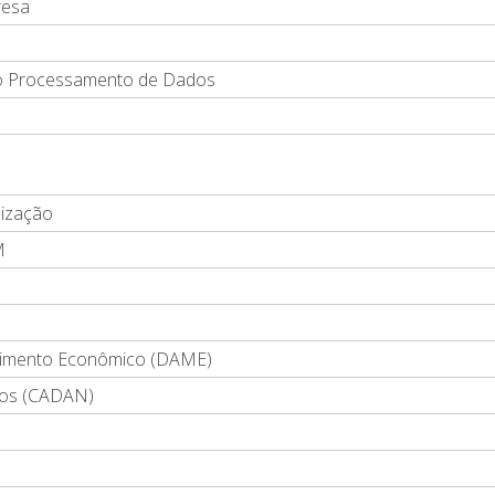
resa
o Processamento de Dados
lização
M
vimento Econômico (DAME)
ios (CADAN)