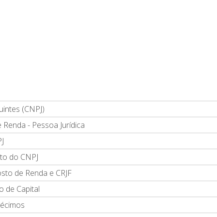
uintes (CNPJ)
 Renda - Pessoa Jurídica
PJ
nto do CNPJ
osto de Renda e CRJF
 de Capital
décimos